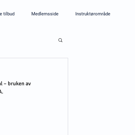
e tilbud
Medlemsside
Instruktørområde
l – bruken av 
A.