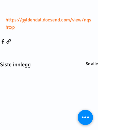
https://gyldendal.docsend.com/view/nqs
htxp
Siste innlegg
Se alle