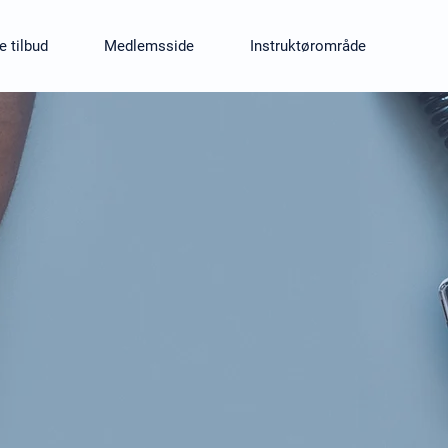
e tilbud
Medlemsside
Instruktørområde
e?