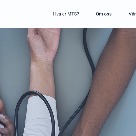
Hva er MTS?
Om oss
Vår
Interessert i
anchester Triag