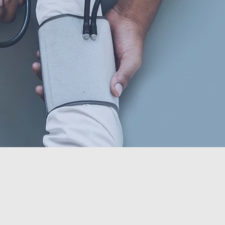
er Triage System ( MTS) er et inter
ktøy som brukes for å hastegradsvu
ottak. Systemet skal sikre at rikti
til riktig tid.