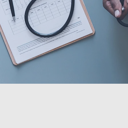
Manchest
prioriteringsver
legevakt og akuttm